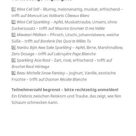
1️⃣
Wine Cell Still
– Blumig, melonenartig, muskat, erfrischend –
trifft auf
Moncuit Les Volibarts Côteaux Blanc
2️⃣
Wine Cell Sparkling
– Apfel, Muskattraube, Umami, ohne
Zuckerzusatz – trifft auf
Maurice Grumier O ma Vallée
3️⃣
Miwatari Pétillant
– Pfirsich, Litschi, Johannisbeere, weiche
Süße – trifft auf
Borderie Des Quoi te Mêles Tu
4️⃣
Nanbu Bijin Awa Sake Sparkling
– Apfel, Birne, Marshmallow,
Zero Dosage – trifft auf
Labruyère Page Blanche
5️⃣
Sparkling Asia Rosé
– Zart, rosé, erfrischend – trifft auf
Brochet Rosé Héritage
6️⃣
Beau Michelle Snow Fantasy
– Joghurt, Vanille, exotische
Früchte – trifft auf
Dosnon Récolte Blanche
Teilnehmerzahl begrenzt – bitte rechtzeitig anmelden!
Ein Erlebnis zwischen Reiskorn und Traube, das zeigt, wie fein
Schaum schmecken kann.