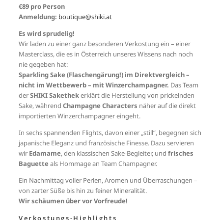
€89 pro Person
Anmeldung:
boutique@shiki.at
Es wird sprudelig!
Wir laden zu einer ganz besonderen Verkostung ein – einer
Masterclass, die es in Österreich unseres Wissens nach noch
nie gegeben hat:
Sparkling Sake (Flaschengärung!) im Direktvergleich –
nicht im Wettbewerb – mit Winzerchampagner.
Das Team
der
SHIKI Sakethek
erklärt die Herstellung von prickelnden
Sake, während
Champagne Characters
näher auf die direkt
importierten Winzerchampagner eingeht.
In sechs spannenden Flights, davon einer „still“, begegnen sich
japanische Eleganz und französische Finesse. Dazu servieren
wir
Edamame
, den klassischen Sake-Begleiter, und
frisches
Baguette
als Hommage an Team Champagner.
Ein Nachmittag voller Perlen, Aromen und Überraschungen –
von zarter Süße bis hin zu feiner Mineralität.
Wir schäumen über vor Vorfreude!
Verkostungs-Highlights