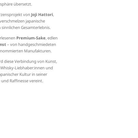
osphäre übersetzt.
erzensprojekt von
Joji Hattori
,
r verschmelzen japanische
 sinnlichen Gesamterlebnis.
erlesenen
Premium-Sake
, edlen
nst
– von handgeschmiedeten
s renommierten Manufakturen.
rd diese Verbindung von Kunst,
, Whisky-Liebhaber:innen und
panischer Kultur in seiner
 und Raffinesse vereint.