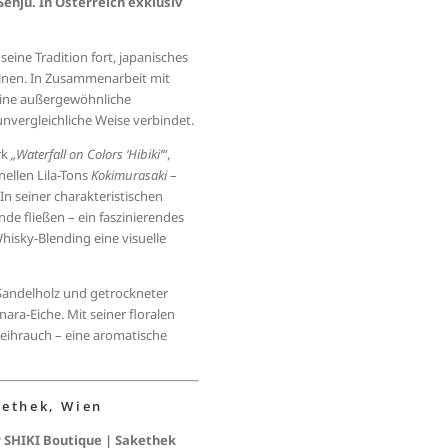
enju. In Österreich exklusiv
seine Tradition fort, japanisches
inen. In Zusammenarbeit mit
ine außergewöhnliche
unvergleichliche Weise verbindet.
rk
„Waterfall on Colors ‘Hibiki’“
,
ellen Lila-Tons
Kokimurasaki
–
n seiner charakteristischen
de fließen – ein faszinierendes
hisky-Blending eine visuelle
Sandelholz und getrockneter
ara-Eiche. Mit seiner floralen
eihrauch – eine aromatische
kethek, Wien
r SHIKI Boutique | Sakethek