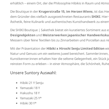
erhältlich – einem Ort, der die Philosophie Hibikis in Raum und Atm
Die Boutique in der
Krugerstraße 15, im Herzen Wiens
, ist das H
dem Gründer des vielfach ausgezeichneten Restaurants
SHIKI
. Hie
Ästhetik, feine Kulinarik und authentisches Kunsthandwerk zu einem
Die SHIKI Boutique | Sakethek bietet ein kuratiertes Sortiment aus 
Designobjekten
und
Meisterwerken japanischer Handwerksku
Messern über feine Textilien bis zu Zinnarbeiten und Porzellan au
Mit der Präsentation der
Hibiki x Hiroshi Senju Limited Edition
wi
Natur und Genuss um ein weiteres Juwel bereichert. Sammler:innen
Kunstkenner:innen erhalten hier die seltene Gelegenheit, ein Stück ja
reinsten Form zu erleben – in einer Atmosphäre, die Schönheit, Ruhe
Unsere Suntory Auswahl:
Hibiki 21 Y Senju
Yamazaki 18 Y
Hakushu 18 Y
Yamazaki 25 Y*
Hibiki 30 Y*