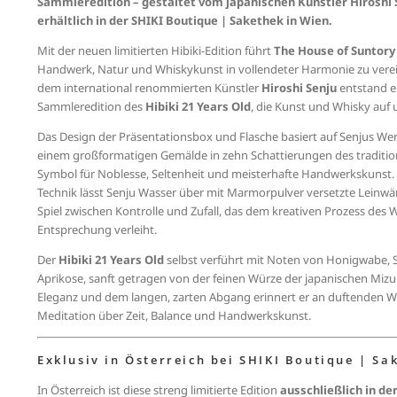
Sammleredition – gestaltet vom japanischen Künstler Hiroshi S
erhältlich in der SHIKI Boutique | Sakethek in Wien.
Mit der neuen limitierten Hibiki-Edition führt
The House of Suntory
Handwerk, Natur und Whiskykunst in vollendeter Harmonie zu vere
dem international renommierten Künstler
Hiroshi Senju
entstand e
Sammleredition des
Hibiki 21 Years Old
, die Kunst und Whisky auf 
Das Design der Präsentationsbox und Flasche basiert auf Senjus We
einem großformatigen Gemälde in zehn Schattierungen des tradition
Symbol für Noblesse, Seltenheit und meisterhafte Handwerkskunst. I
Technik lässt Senju Wasser über mit Marmorpulver versetzte Leinwän
Spiel zwischen Kontrolle und Zufall, das dem kreativen Prozess des W
Entsprechung verleiht.
Der
Hibiki 21 Years Old
selbst verführt mit Noten von Honigwabe, 
Aprikose, sanft getragen von der feinen Würze der japanischen Mizun
Eleganz und dem langen, zarten Abgang erinnert er an duftenden W
Meditation über Zeit, Balance und Handwerkskunst.
Exklusiv in Österreich bei SHIKI Boutique | Sa
In Österreich ist diese streng limitierte Edition
ausschließlich in de