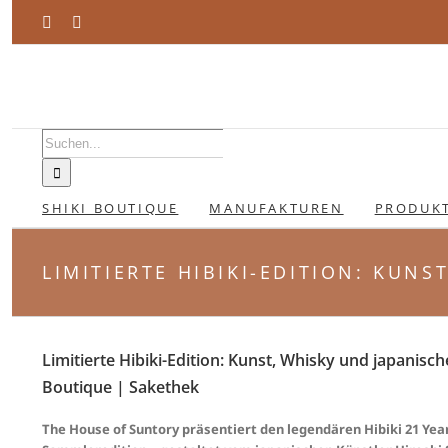
Zum
Facebook
Instagram
Inhalt
springen
Suche
nach:
SHIKI BOUTIQUE
MANUFAKTUREN
PRODUK
LIMITIERTE HIBIKI-EDITION: KUN
Limitierte Hibiki-Edition: Kunst, Whisky und japanisc
Boutique | Sakethek
The House of Suntory präsentiert den legendären Hibiki 21 Year