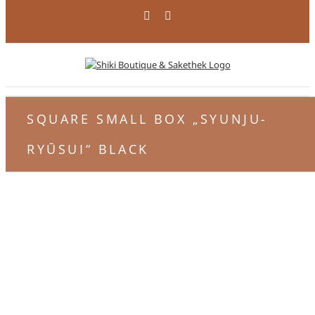
Zum
Facebook
Instagram
Inhalt
springen
SQUARE SMALL BOX „SYUNJU-
RYŪSUI“ BLACK