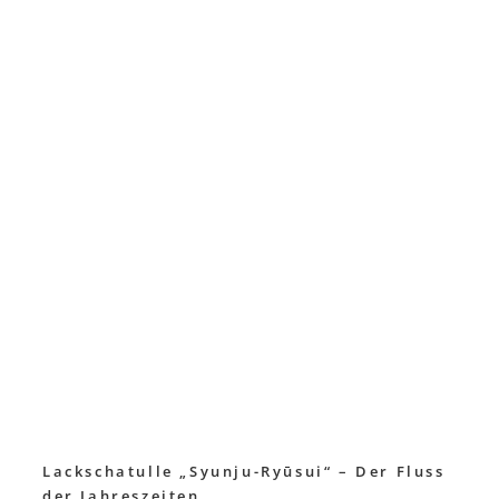
Lackschatulle „Syunju-
Ryūsui“ – Der Fluss
der Jahreszeiten