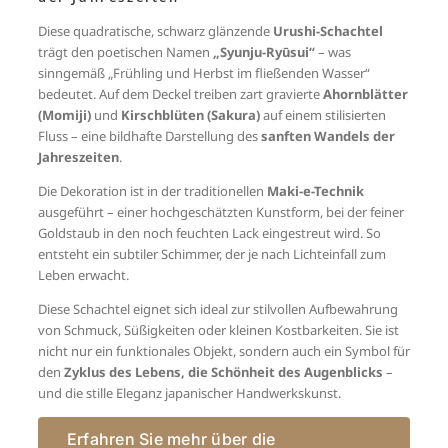
Diese quadratische, schwarz glänzende
Urushi-Schachtel
trägt den poetischen Namen
„Syunju-
Ryūsui“
– was
sinngemäß „Frühling und Herbst im fließenden Wasser“
bedeutet. Auf dem Deckel treiben zart gravierte
Ahornblätter
(Momiji)
und
Kirschblüten (Sakura)
auf einem stilisierten
Fluss – eine bildhafte Darstellung des
sanften Wandels der
Jahreszeiten
.
Die Dekoration ist in der traditionellen
Maki-e-Technik
ausgeführt – einer hochgeschätzten Kunstform, bei der feiner
Goldstaub in den noch feuchten Lack eingestreut wird. So
entsteht ein subtiler Schimmer, der je nach Lichteinfall zum
Leben erwacht.
Diese Schachtel eignet sich ideal zur stilvollen Aufbewahrung
von Schmuck, Süßigkeiten oder kleinen Kostbarkeiten. Sie ist
nicht nur ein funktionales Objekt, sondern auch ein Symbol für
den
Zyklus des Lebens, die Schönheit des Augenblicks
–
und die stille Eleganz japanischer Handwerkskunst.
Erfahren Sie mehr über die